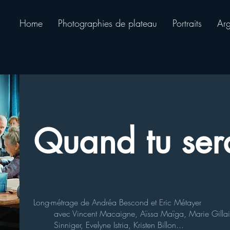
Home
Photographies de plateau
Portraits
Arg
Quand tu ser
Long-métrage de
Andréa Bescond
et
Eric Métayer
avec
Vincent Macaigne
,
Aïssa Maïga
,
Marie Gilla
Sinniger
,
Evelyne Istria
,
Kristen Billon...