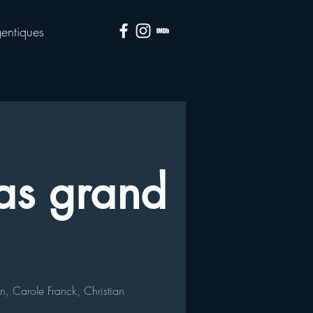
entiques
as grand
in
,
Carole Franck
,
Christian